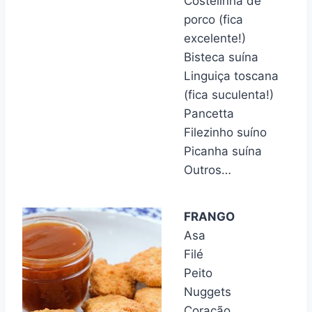
Costelinha de
porco (fica
excelente!)
Bisteca suína
Linguiça toscana
(fica suculenta!)
Pancetta
Filezinho suíno
Picanha suína
Outros…
FRANGO
Asa
Filé
Peito
Nuggets
Coração